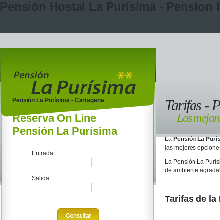
Pensión Hostal La Purísima - Pension 
Pensión La Purísima - Cartagena
Tarifas - 
Los mejore
Reserva On Line
Pensión La Purísima
La
Pensión La Purí
las mejores opcione
Entrada:
La Pensión La Purís
de ambiente agradabl
Salida:
Tarifas de l